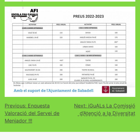
Previous:
Enquesta
Next:
iGuALs La C͎o͎m͎i͎s͎s͎i͎ó͎
Valoració del Servei de
͎d͎’A͎t͎e͎n͎c͎i͎ó͎ ͎a͎ ͎l͎a͎ ͎D͎i͎v͎e͎r͎s͎i͎t͎a͎t͎
Menjador !!!