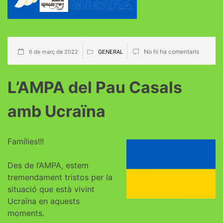
No hi ha comentaris
6 de març de 2022
GENERAL
L’AMPA del Pau Casals
amb Ucraïna
Famílies!!!
Des de l’AMPA, estem
tremendament tristos per la
situació que està vivint
Ucraïna en aquests
moments.