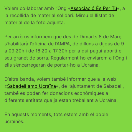
Volem col·laborar amb l’Ong «
Associació És Per Tú
«, a
la recollida de material solidari. Mireu el llistat de
material de la foto adjunta.
Per això us informem que des de Dimarts 8 de Març,
s’habilitarà l’oficina de l’AMPA, de dilluns a dijous de 9
a 09:20h i de 16:20 a 17:30h per a qui pugui aporti el
seu granet de sorra. Regularment ho enviarem a l’Ong i
ells s’encarregaran de portar-ho a Ucraïna.
D’altra banda, volem també informar que a la web
«
Sabadell amb Ucraïna
«, de l’ajuntament de Sabadell,
també es poden fer donacions econòmiques a
diferents entitats que ja estan treballant a Ucraïna.
En aquests moments, tots estem amb el poble
ucraïnès.