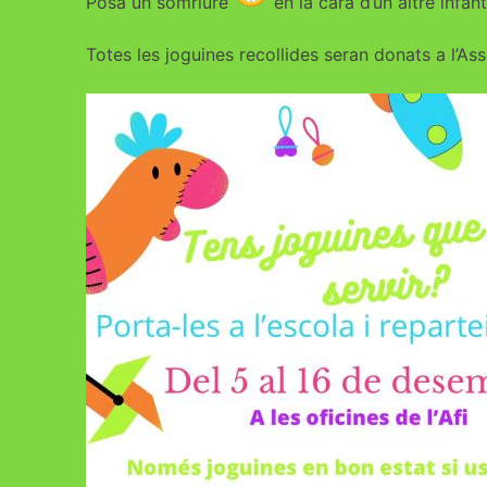
Posa un somriure
en la cara d’un altre infant
Totes les joguines recollides seran donats a l’A